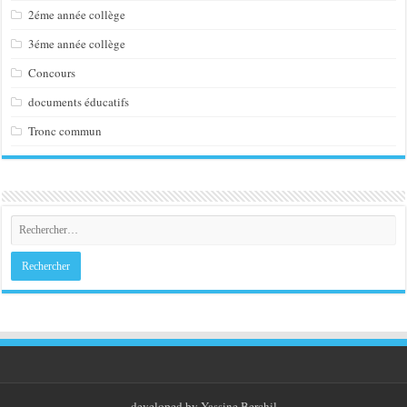
2éme année collège
3éme année collège
Concours
documents éducatifs
Tronc commun
developed by
Yassine Berchil