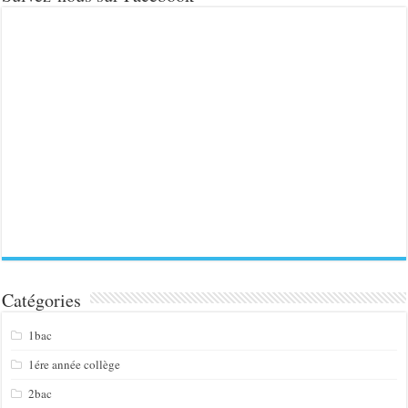
Catégories
1bac
1ére année collège
2bac