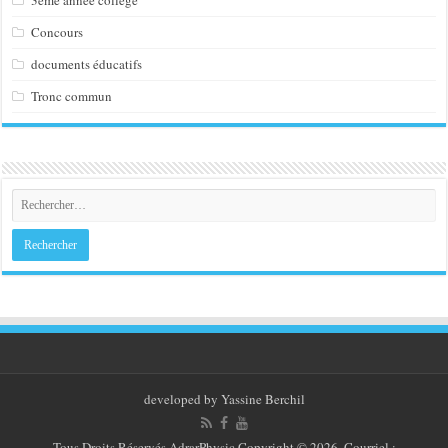
3éme année collège
Concours
documents éducatifs
Tronc commun
developed by
Yassine Berchil
Tous Droits Réservés
AdrarPhysic
Copyright © 2026. Courriel :