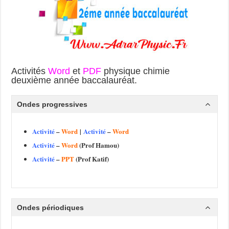
Activités
Word
et
PDF
physique chimie
deuxième année baccalauréat.
Ondes progressives
Activité
–
Word
|
Activité
–
Word
Activité
–
Word
(Prof Hamou)
Activité
–
PPT
(Prof Katif)
Ondes périodiques