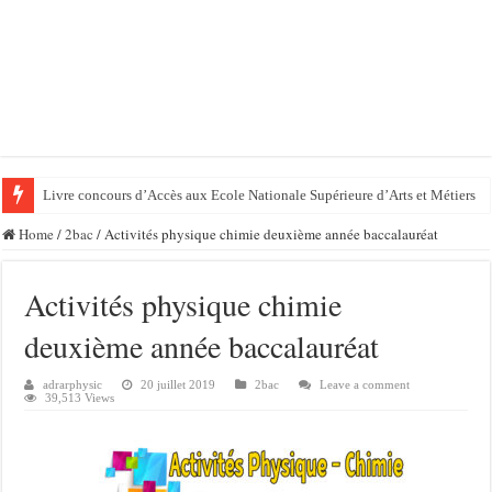
Livre concours d’Accès aux Ecole Nationale Supérieure d’Arts et Métiers
Home
/
2bac
/
Activités physique chimie deuxième année baccalauréat
Activités physique chimie
deuxième année baccalauréat
adrarphysic
20 juillet 2019
2bac
Leave a comment
39,513 Views