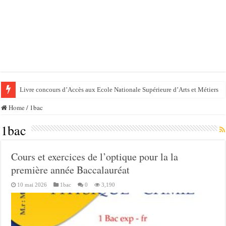
Livre concours d’Accès aux Ecole Nationale Supérieure d’Arts et Métiers
Home
/
1bac
1bac
Cours et exercices de l’optique pour la la
première année Baccalauréat
10 mai 2026
1bac
0
3,190