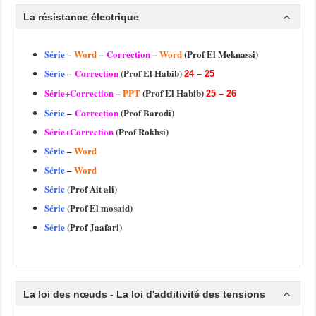
La résistance électrique
Série
–
Word
–
Correction
–
Word
(Prof El Meknassi)
Série
–
Correction
(Prof El Habib)
24 – 25
Série+Correction
–
PPT
(Prof El Habib)
25 – 26
Série
–
Correction
(Prof Barodi)
Série+Correction
(Prof Rokhsi)
Série
–
Word
Série
–
Word
Série
(Prof Ait ali)
Série
(Prof El mosaid)
Série
(Prof Jaafari)
La loi des nœuds - La loi d'additivité des tensions