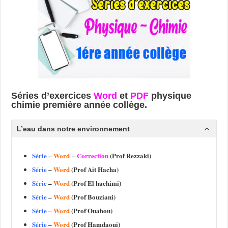
Séries d’exercices
Word
et
PDF
physique
chimie première année collège.
L’eau dans notre environnement
Série
–
Word
–
Correction
(Prof Rezzaki)
Série
–
Word
(Prof Ait Hacha)
Série
–
Word
(Prof El hachimi)
Série
–
Word
(Prof Bouziani)
Série
–
Word
(Prof Ouabou)
Série
–
Word
(Prof Hamdaoui)