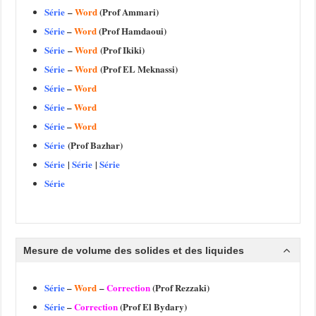
Série
–
Word
(Prof Ammari)
Série
–
Word
(Prof Hamdaoui)
Série
–
Word
(Prof Ikiki)
Série
–
Word
(Prof EL Meknassi)
Série
–
Word
Série
–
Word
Série
–
Word
Série
(Prof Bazhar)
Série
|
Série
|
Série
Série
M
esure de volume des solides et des liquides
Série
–
Word
–
Correction
(Prof Rezzaki)
Série
–
Correction
(Prof El Bydary)