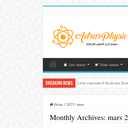
1ére Année
2éme Année
Breaking News
Livre concours d’Accès aux Ecol
Home
/
2025
/
mars
Monthly Archives:
mars 