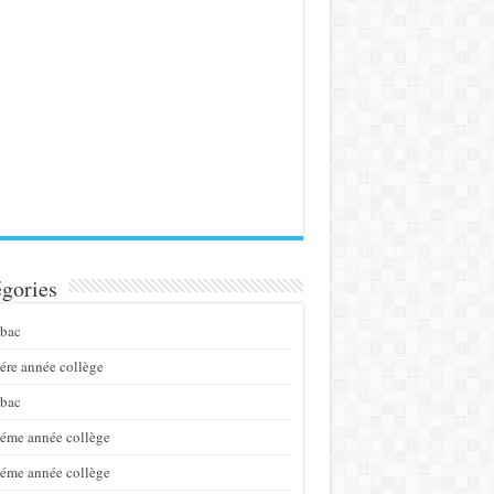
gories
bac
ére année collège
bac
éme année collège
éme année collège