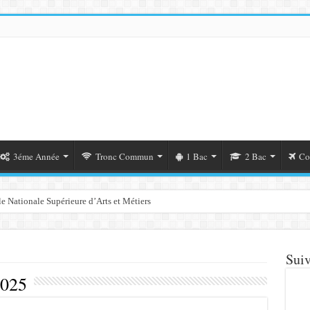
3éme Année
Tronc Commun
1 Bac
2 Bac
Co
e Nationale Supérieure d’Arts et Métiers
Suiv
2025