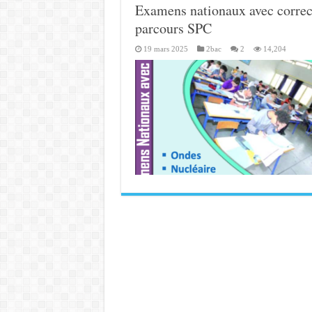
Examens nationaux avec correc
parcours SPC
19 mars 2025
2bac
2
14,204