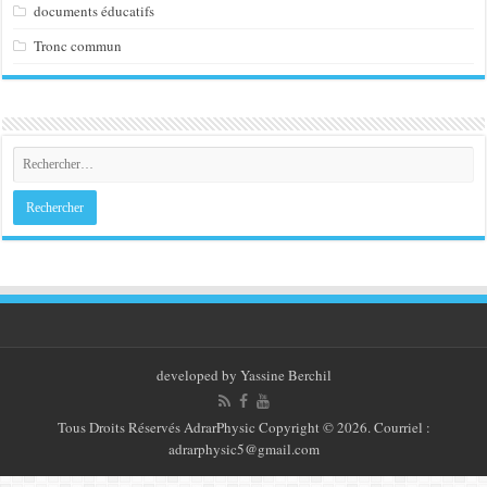
documents éducatifs
Tronc commun
developed by
Yassine Berchil
Tous Droits Réservés
AdrarPhysic
Copyright © 2026. Courriel :
adrarphysic5@gmail.com