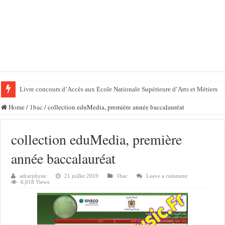
Livre concours d’Accès aux Ecole Nationale Supérieure d’Arts et Métiers
Home
/
1bac
/
collection eduMedia, première année baccalauréat
collection eduMedia, première
année baccalauréat
adrarphysic
21 juillet 2019
1bac
Leave a comment
6,618 Views