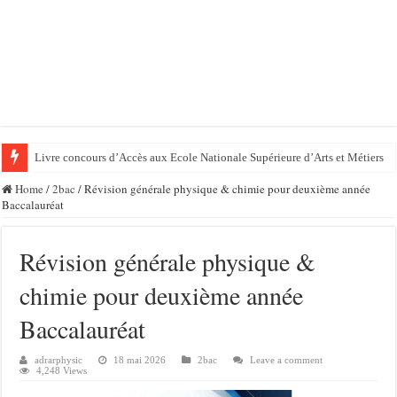
Livre concours d’Accès aux Ecole Nationale Supérieure d’Arts et Métiers
Home
/
2bac
/
Révision générale physique & chimie pour deuxième année
Baccalauréat
Révision générale physique &
chimie pour deuxième année
Baccalauréat
adrarphysic
18 mai 2026
2bac
Leave a comment
4,248 Views