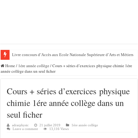
Livre concours d’Accès aux Ecole Nationale Supérieure d’Arts et Métiers
Home
/
1ére année collège
/
Cours + séries d’exercices physique chimie 1ére
année collège dans un seul ficher
Cours + séries d’exercices physique
chimie 1ére année collège dans un
seul ficher
adrarphysic
21 juillet 2019
1ére année collège
Leave a comment
13,116 Views