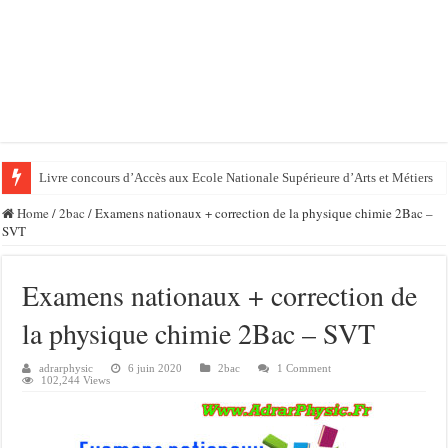
Livre concours d’Accès aux Ecole Nationale Supérieure d’Arts et Métiers
Home
/
2bac
/
Examens nationaux + correction de la physique chimie 2Bac –
SVT
Examens nationaux + correction de
la physique chimie 2Bac – SVT
adrarphysic
6 juin 2020
2bac
1 Comment
102,244 Views