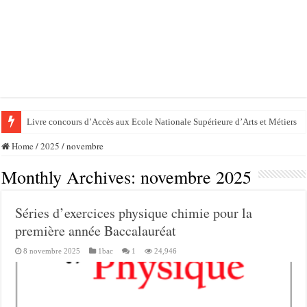
Livre concours d’Accès aux Ecole Nationale Supérieure d’Arts et Métiers
Home
/
2025
/
novembre
Monthly Archives:
novembre 2025
Séries d’exercices physique chimie pour la
première année Baccalauréat
8 novembre 2025
1bac
1
24,946