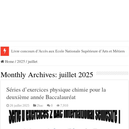
Livre concours d’Accès aux Ecole Nationale Supérieure d’Arts et Métiers
Home
/
2025
/
juillet
Monthly Archives:
juillet 2025
Séries d’exercices physique chimie pour la
deuxième année Baccalauréat
26 juillet 2025
2bac
0
7,910